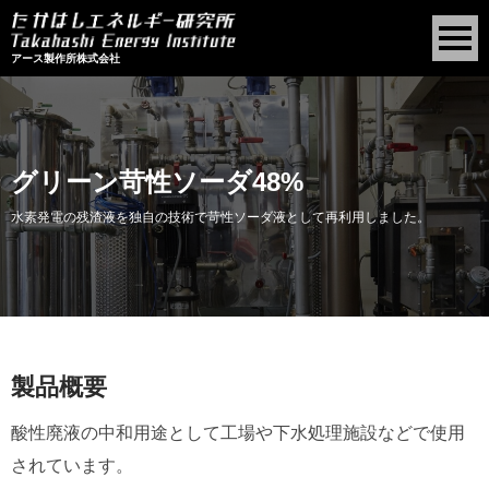
アース製作所株式会社
グリーン苛性ソーダ48%
水素発電の残渣液を独自の技術で苛性ソーダ液として再利用しました。
製品概要
酸性廃液の中和用途として⼯場や下⽔処理施設などで使用
されています。