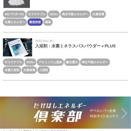
ARパウダー01
サステナブル
SDGs
再生可能エネルギー
水素発電
水素エネルギー
製造技術
開発
2022.Dec.26
入浴剤：水素ミネラスバスパウダー＋PLUS
サステナブル
SDGs
アルミニウム温泉
酸化還元
再生可能エネルギー
水素入浴剤
水素発電
入浴剤