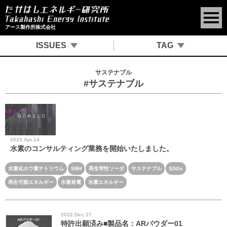
アース製作所株式会社
ISSUES
TAG
＃苛性ソーダ販売 ＃安い ＃新液 ＃48％苛性ソーダ ＃苛性ソーダフレーク
サステナブル
#サステナブル
2023.Apr.14
水素のコンサルティング業務を開始いたしました。
水素化ホウ素ナトリウム
SBH
再生苛性ソーダ
サステナブル
SDGs
再生可能エネルギー
水素発電
水素エネルギー
2022.Dec.27
特許出願済み■製品名：ARパウダー01