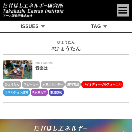
アース製作所株式会社
ISSUES
TAG
＃苛性ソーダ販売 ＃安い ＃新液 ＃48％苛性ソーダ ＃苛性ソーダフレーク
ひょうたん
#ひょうたん
2021.Mar.26
音楽は・・
ひょうたん
スピーカー
水素エネルギー
燃料電池
バイオディーゼルフューエル
エマルジョン燃料
R水素ガス
製造技術